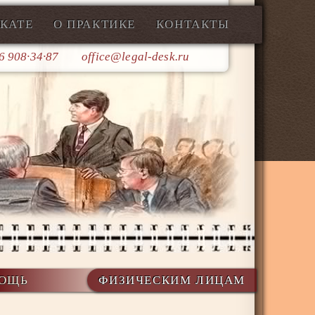
КАТЕ
О ПРАКТИКЕ
КОНТАКТЫ
6 908∙34∙87
office@legal-desk.ru
ОЩЬ
ФИЗИЧЕСКИМ ЛИЦАМ