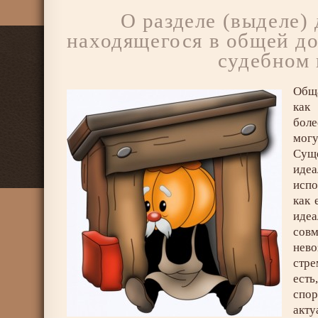
О разделе (выделе)
находящегося в общей до
судебном 
Общ
как 
бол
могу
Сущ
иде
испо
как 
иде
сов
нев
стр
есть
спор
акту