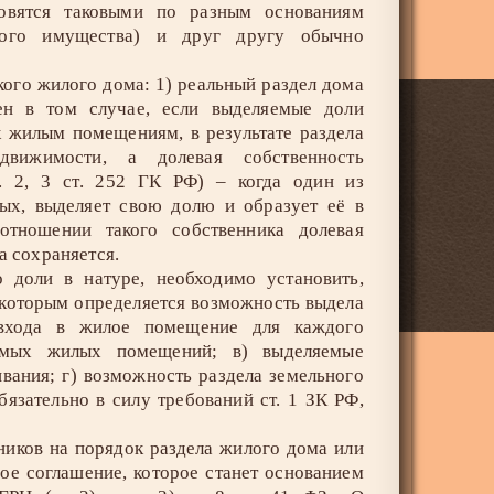
новятся таковыми по разным основаниям
ского имущества) и друг другу обычно
кого жилого дома: 1) реальный раздел дома
ен в том случае, если выделяемые доли
к жилым помещениям, в результате раздела
движимости, а долевая собственность
п. 2, 3 ст. 252 ГК РФ) – когда один из
ных, выделяет свою долю и образует её в
отношении такого собственника долевая
а сохраняется.
 доли в натуре, необходимо установить,
о которым определяется возможность выдела
о входа в жилое помещение для каждого
яемых жилых помещений; в) выделяемые
ания; г) возможность раздела земельного
бязательно в силу требований ст. 1 ЗК РФ,
ников на порядок раздела жилого дома или
ное соглашение, которое станет основанием