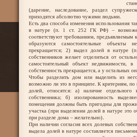
ста
(дарение, наследование, раздел супруже
приходятся абсолютно чужими людьми.
Есть два способа изменения использования та
в натуре (п. 1 ст. 252 ГК РФ) – возмож
соответствуют требованиям, предъявляемым 
образуются самостоятельные объекты не
прекращается; 2) выдел долей в натуре (
собственников желает отделиться от осталь
самостоятельный объект недвижимости, в 
собственность прекращается, а у остальных он
Чтобы разделить дом или выделить из него
возможно ли это в принципе. К критериям, п
долей, относятся: а) наличие отдельног
собственника; б) изолированность выдел
помещения должны быть пригодны для прожив
участка (при выделении долей в натуре это о
при разделе дома – желательно).
При наличии согласия всех долевых собствен
выдела долей в натуре составляется письмен