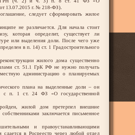
ЕГРН (ч. 2) и ч. 3) п. 8 ст. 41 ФЗ «О
т 13.07.2015 г. № 218-ФЗ).
соглашение, следует сформировать жилое
инципе не различается. Для начала стоит
тизу, которая определит, существует ли
туре или выделения доли. После чего уже
ределен в п. 14) ст. 1 Градостроительного
 реконструкции жилого дома существенно
вилами ст. 51.1 ГрК РФ не нужно получать
ь местную администрацию о планируемых
ического плана на выделенные доли – он
ии с п. 1 ст. 24 ФЗ «О государственной
пройден, жилой дом претерпел внешние
 собственниками заключается письменное
шительными и правоустанавливающими
м сдается в Росреестр через любой отдел